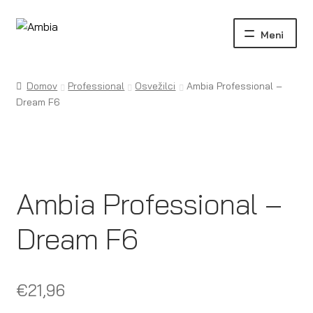
Skip
Skip
to
to
navigation
content
Domov
Professional
Osvežilci
Ambia Professional –
Dream F6
Ambia Professional –
Dream F6
€
21,96