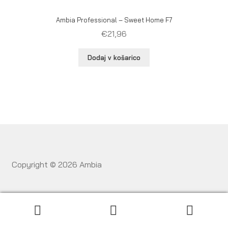
Ambia Professional – Sweet Home F7
€
21,96
Dodaj v košarico
Copyright ©
2026 Ambia
Išči:
Iskanje