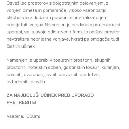
Osvežilec prostorov z dolgotrajnim delovanjem, z
vonjem cimeta in pomaranče, visoko vsebnostjo
alkohola in z dodanim posebnim nevtralizatorjem
neprijetnih vonjav. Namenjen je predvsem profesionalni
uporabi, saj s svojo edinstveno formulo odišavi prostor,
nevtralizira neprijetne vonjave, hkrati pa omogoča tudi
čistilni učinek.
Namenjen je uporabi v toaletnih prostorih, skupnih
prostorih, hotelskih sobah, gostinskih lokalih, kuhinjah,
salonih, dvoranah, javnih prevoznih sredstvih,
avtodomih, plovilih.
ZA NAJBOLJŠI UČINEK PRED UPORABO
PRETRESITE!
Vsebina: 1000ml