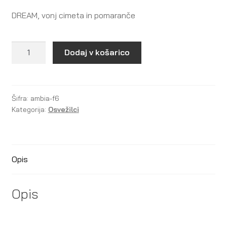
DREAM, vonj cimeta in pomaranče
Ambia
Dodaj v košarico
Professional
-
Dream
F6
Šifra:
ambia-f6
Kategorija:
Osvežilci
količina
Opis
Opis