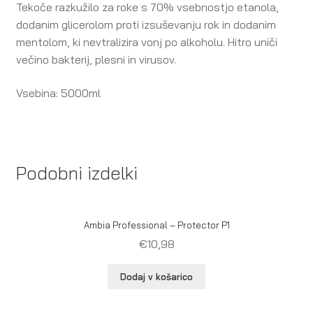
Tekoče razkužilo za roke s 70% vsebnostjo etanola,
dodanim glicerolom proti izsuševanju rok in dodanim
mentolom, ki nevtralizira vonj po alkoholu. Hitro uniči
večino bakterij, plesni in virusov.
Vsebina: 5000ml
Podobni izdelki
Ambia Professional – Protector P1
€
10,98
Dodaj v košarico