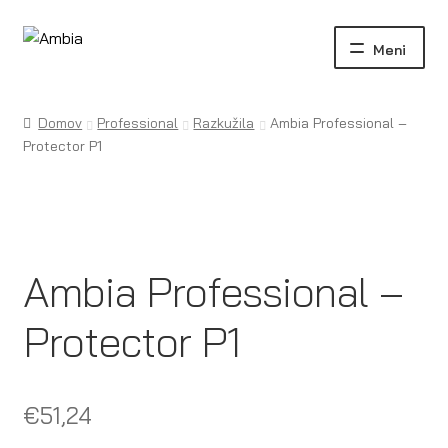
Skip
Skip
to
to
navigation
content
Domov
Professional
Razkužila
Ambia Professional –
Protector P1
Ambia Professional –
Protector P1
€
51,24