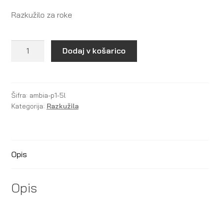
Razkužilo za roke
Ambia
Dodaj v košarico
Professional
-
Protector
P1
Šifra:
ambia-p1-5l
Kategorija:
Razkužila
količina
Opis
Opis